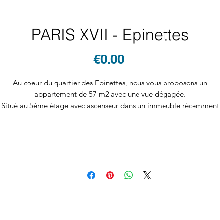
PARIS XVII - Epinettes
Price
€0.00
Au coeur du quartier des Epinettes, nous vous proposons un
appartement de 57 m2 avec une vue dégagée.
Situé au 5ème étage avec ascenseur dans un immeuble récemment
ravalé, il se compose d'une entrée, d'un double séjour avec cuisine
uverte, de deux chambres, d'un grand dressing, d'une salle de bain 
d'un WC.
Une cave complète ce bien.
Chauffage et eau chaude collectifs.
Charges mensuelles : 200 €.
Belles prestations : gardien, digicode, interphone.