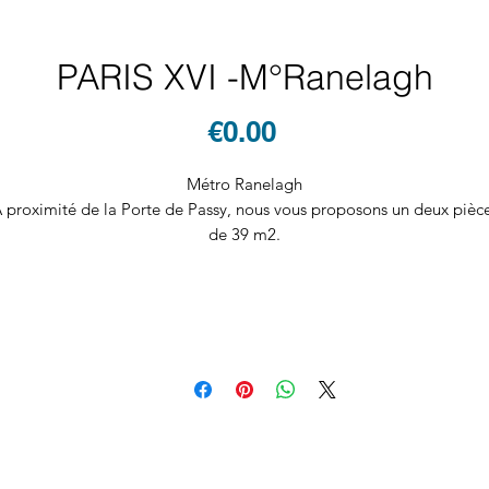
PARIS XVI -M°Ranelagh
Price
€0.00
Métro Ranelagh
 proximité de la Porte de Passy, nous vous proposons un deux pièc
de 39 m2.
Situé au 6ème étage avec ascenseur dans une copropriété bien
entretenue, il se compose d’une entrée, d’un séjour prolongé par u
balcon, d’une cuisine semi ouverte, d’une chambre et d’une salle de
bain. Une cave complète ce bien.
Chauffage et eau chaude collectifs
Belles prestations : gardien, digicode, interphone, local vélo