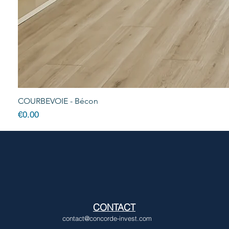
COURBEVOIE - Bécon
Price
€0.00
CONTACT
contact@concorde-invest.com