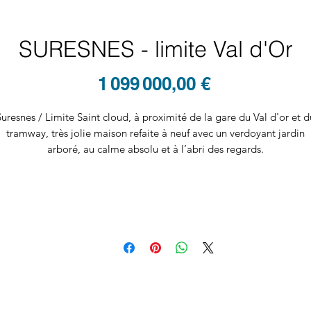
SURESNES - limite Val d'Or
Prix
1 099 000,00 €
Suresnes / Limite Saint cloud, à proximité de la gare du Val d'or et d
tramway, très jolie maison refaite à neuf avec un verdoyant jardin
arboré, au calme absolu et à l’abri des regards.
L’entrée laisse immédiatement découvrir un chaleureux espace de vi
omprenant un beau séjour / salle à manger, agrémenté d’un agréab
poêle et surplombant le jardin, ainsi qu'une grande cuisine dinatoire
Un premier niveau offre deux grandes chambres avec dressing et un
immense salle de bain avec douche, baignoire et double vasque.
e dernier étage fait la part belle aux parents avec une grande chamb
et ses nombreux rangements, accolée à une confortable salle de
douche, et une immense terrasse.
Au fond du jardin se niche un studio indépendant de 30m2.
Un sous sol total ouvert sur le jardin comprend l’espace buanderie, l