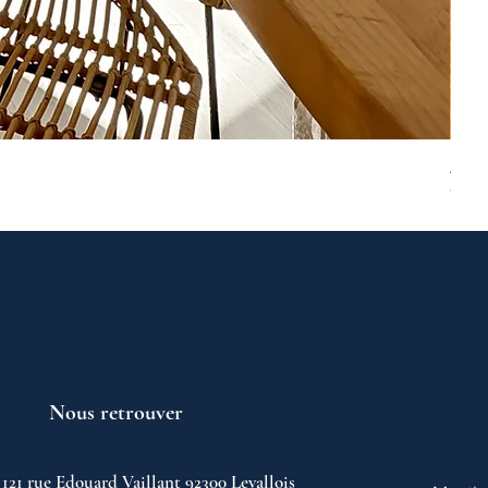
ASNI
Prix
749 
Nous retrouver
121 rue Edouard Vaillant 92300 Levallois