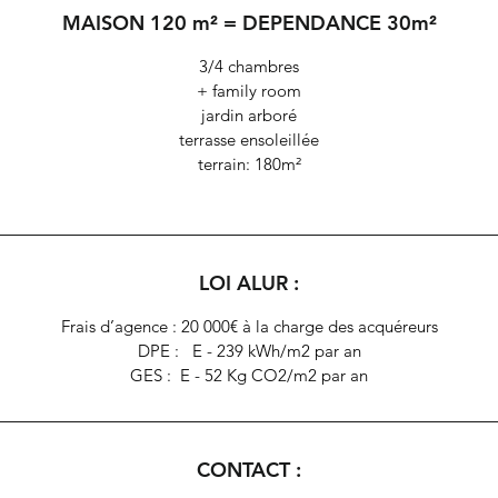
MAISON 120 m² = DEPENDANCE 30m²
chaudière, mais aussi une agréable Family room.
Quartier très recherché, à deux pas de l’école Saint Leufroy.
3/4 chambres
+ family room
jardin arboré
terrasse ensoleillée
terrain: 180m²
LOI ALUR :
Frais d’agence : 20 000€ à la charge des acquéreurs
DPE : E - 239 kWh/m2 par an
GES : E - 52 Kg CO2/m2 par an
CONTACT :