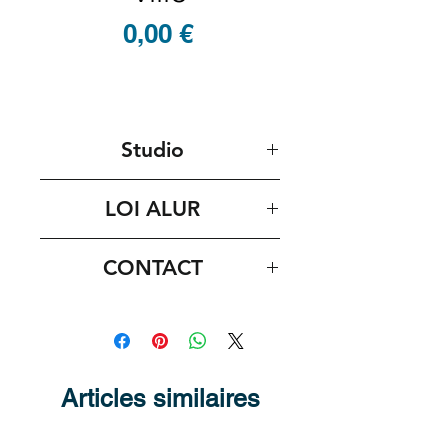
Prix
0,00 €
Studio
LOI ALUR
CONTACT
Valérie LEFEBVRE
tel : 06.20.35.87.89
mail : vl@concorde-invest.com
Articles similaires