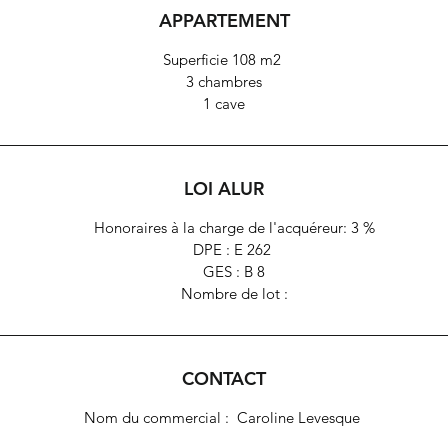
APPARTEMENT
ur mesure et son petit cabinet de toilette dans lequel on pourrait cré
ne salle d’eau, et sur la gauche une 3ème chambre, à coté de laquel
Superficie 108 m2
se trouve la salle de bains.
3 chambres
1 cave
Toilettes indépendantes avec lave-mains.
Parquet point de Hongrie, moulures et cheminées.
LOI ALUR
Une cave de 6 m2 complète ce bien.
Honoraires à la charge de l'acquéreur: 3 %
DPE : E 262
GES : B 8
Nombre de lot :
CONTACT
Nom du commercial : Caroline Levesque