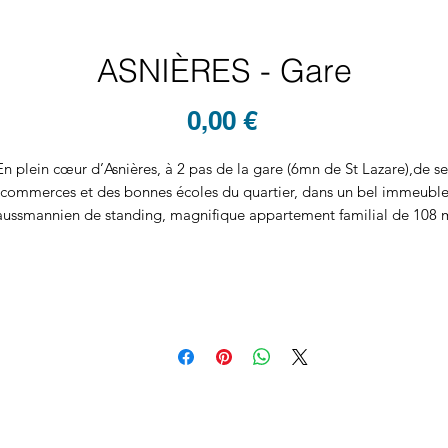
ASNIÈRES - Gare
Prix
0,00 €
En plein cœur d’Asnières, à 2 pas de la gare (6mn de St Lazare),de se
commerces et des bonnes écoles du quartier, dans un bel immeubl
aussmannien de standing, magnifique appartement familial de 108 
en étoile rénové avec goût avec tout le charme de l’ancien.
Une vaste entrée dessert un beau séjour lumineux de 22 m2 avec 2
randes fenêtres et une belle cheminée en état de marche puis une tr
grande cuisine -salle à manger de 20m2.
 droite du salon, l’on trouve une 1ère chambre très spacieuse (19m2
avec un espace bureau ou dressing.
’entrée dessert également côté cour une 2ème chambre avec placar