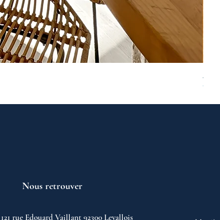
ASNI
Prix
749 
Nous retrouver
121 rue Edouard Vaillant 92300 Levallois