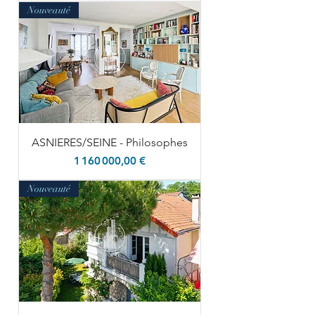
Nouveauté
ASNIERES/SEINE - Philosophes
Prix
1 160 000,00 €
Nouveauté