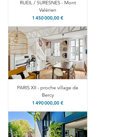
RUEIL / SURESNES - Mont
Valérien
Prix
1 450 000,00 €
PARIS XII - proche village de
Bercy
Prix
1 490 000,00 €