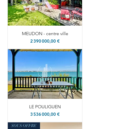
MEUDON - centre ville
Prix
2 390 000,00 €
LE POULIGUEN
Prix
3 536 000,00 €
SOUS OFFRE