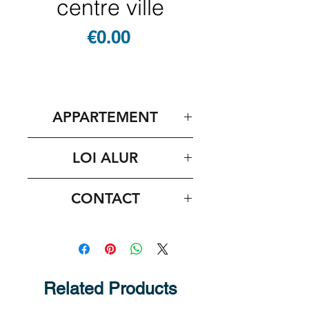
centre ville
Price
€0.00
APPARTEMENT
LOI ALUR
CONTACT
Nom du commercial : Valérie
Lefebvre
tel : 06 20 35 87 89
Related Products
mail : vl@concorde-invest.com