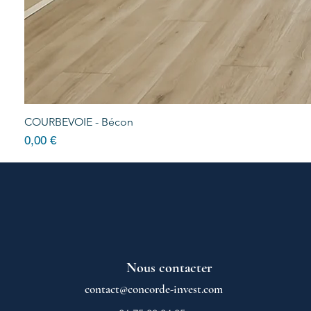
COURBEVOIE - Bécon
Prix
0,00 €
Nous contacter
contact@concorde-invest.com