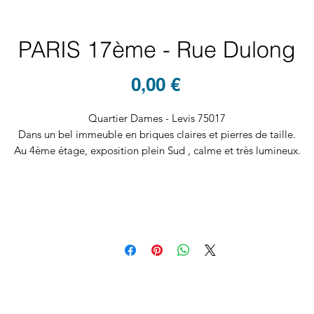
PARIS 17ème - Rue Dulong
Prix
0,00 €
Quartier Dames - Levis 75017
Dans un bel immeuble en briques claires et pierres de taille.
Au 4ème étage, exposition plein Sud , calme et très lumineux.
L'appartement, en cours de rénovation, est traversant et se compos
comme suit:
lerie d'entrée, séjour, salle à manger, chambre parents, salle de bai
seconde chambre, cuisine dinatoire équipée et séparée, wc séparés
Une cave complète l'ensemble.
Vidéo du bien disponible sur l'onglet 3D.