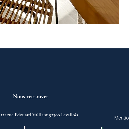
ASNI
Prix
749 
Nous retrouver
121 rue Edouard Vaillant 92300 Levallois
Mentio