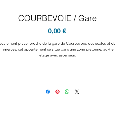
COURBEVOIE / Gare
Prix
0,00 €
déalement placé, proche de la gare de Courbevoie, des écoles et d
mmerces, cet appartement se situe dans une zone piétonne, au 4 
étage avec ascenseur.
entrée dessert sur la gauche le séjour de 23 m² donnant un sur balc
orienté Est.
Sur la droite se trouve la cuisine, équipée et aménagée.
Un couloir dessert les 3 chambres, une salle de douche, une salle d
bains et 2 wc (dont un séparé).
2 places de parking en enfilade et une cave complètent ce bien.
Parquet en chêne, double vitrage et nombreux rangements dans tou
l'appartement.
Calme et lumineux, coup de coeur assuré !