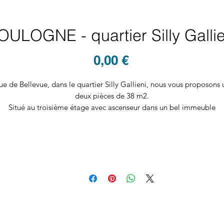
OULOGNE - quartier Silly Gallie
Prix
0,00 €
ue de Bellevue, dans le quartier Silly Gallieni, nous vous proposons 
deux pièces de 38 m2.
Situé au troisième étage avec ascenseur dans un bel immeuble
écemment ravalé, il se compose d'une entrée, d'un séjour avec cuisi
ouverte tout équipée, d'une salle de bains et d'une chambre avec u
grand dressing.
Appartement dans un état impeccable.
Chauffage au gaz.
Une cave complète ce bien.
Digicode, gardienne.
Possibilité de garer une voiture ou un deux roues dans la cour.