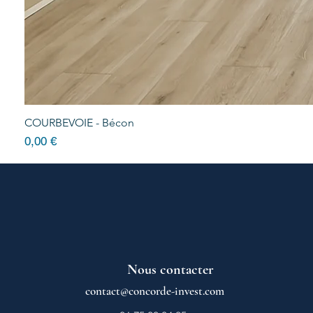
COURBEVOIE - Bécon
Prix
0,00 €
Nous contacter
contact@concorde-invest.com