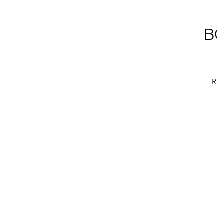
B
R
r