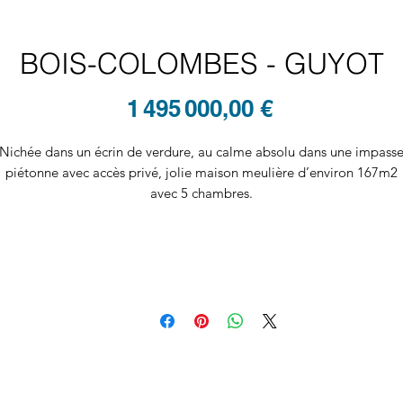
BOIS-COLOMBES - GUYOT
Prix
1 495 000,00 €
Nichée dans un écrin de verdure, au calme absolu dans une impass
piétonne avec accès privé, jolie maison meulière d’environ 167m2
avec 5 chambres.
Elle a été rénovée et agrandie en 2012 en gardant tout le charme d
l'ancien.
L’entrée, avec toilettes invités, dessert un magnifique séjour très
lumineux, qui se prolonge en verrière avec accès à une belle terrass
exposée sud ouest et jardin.
La cuisine, aménagée et équipée, est ouverte sur la salle à manger
our créer un vaste espace de vie de plus de 60m2 ouvrant sur le jardi
Un escalier ancien mène au 1er étage où l’on trouve 3 chambres, de
toilettes indépendantes et une salle de douche.