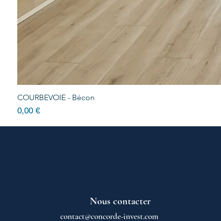
COURBEVOIE - Bécon
Prix
0,00 €
Nous contacter
contact@concorde-invest.com