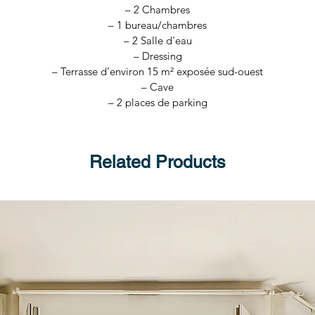
– 1 bureau/chambres
– 2 Chambres
– 2 Salle d'eau
– 1 bureau/chambres
– Dressing
– 2 Salle d'eau
– Terrasse d’environ 15 m² exposée sud-ouest
– Dressing
– Cave
– Terrasse d’environ 15 m² exposée sud-ouest
– 2 places de parking
– Cave
– 2 places de parking
Related Products