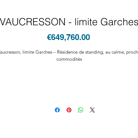
VAUCRESSON - limite Garche
Price
€649,760.00
aucresson, limite Garches – Résidence de standing, au calme, proc
commodités
ans un écrin de verdure, bel appartement familial de 108 m² au 3e 
dernier étage avec ascenseur, situé à quelques minutes à pied des
commerces, écoles et transports.
Calme et lumineux, il offre une spacieuse pièce de vie avec cuisine
uverte équipée, donnant sur un grand balcon de 15 m2 exposé oues
Il se compose de :
• une entrée,
• deux grandes chambres,
• une chambre/ bureau de 9 m²,