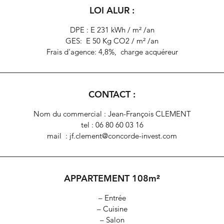
LOI ALUR :
• deux salles d’eau,
• deux places de parking,
DPE : E 231 kWh / m² /an
• une cave,
GES: E 50 Kg CO2 / m² /an
Frais d'agence: 4,8%, charge acquéreur
Présence d’une gardienne en permanence, résidence sécurisée et
parfaitement entretenue, dont l’ensemble a été entièrement rénové
l’année dernière :
- ravalement de la façade
CONTACT :
- étanchéité et isolation de la toiture
- canalisations
Nom du commercial : Jean-François CLEMENT
- réfection des cours extérieures
tel : 06 80 60 03 16
mail : jf.clement@concorde-invest.com
n bien fonctionnel et bien agencé, idéal pour une famille rechercha
calme, confort et proximité du centre-ville.
APPARTEMENT 108m²
– Entrée
– Cuisine
– Entrée
– Salon
– Cuisine
– 2 Chambres
– Salon