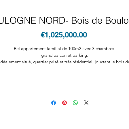
LOGNE NORD- Bois de Boul
Price
€1,025,000.00
Bel appartement familial de 100m2 avec 3 chambres
grand balcon et parking.
Idéalement situé, quartier prisé et très résidentiel, jouxtant le bois d
Boulogne, à 2 pas de l'école du Parchamp, du TCBB,
proche Dupanloup, à 5mn des commerces. Immeuble très sécurisé
comportant un ascenseur, des caméras de surveillance et gardienne
'entrée de l'appartement dessert sur la droite un beau séjour donna
r balcon, avec salle à manger, une cuisine indépendante, une cham
arent et sur la gauche les 2 chambres enfant, 2 salles de bains et 2
 dressing. Toutes les chambres donnent également sur le balcon fila
qui donne lui même sur jardin paysagé. Faibles charges 250€/mois
Une grande place de parking et une cave complète ce bien.