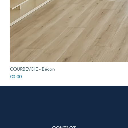
COURBEVOIE - Bécon
Price
€0.00