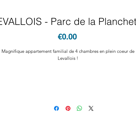
EVALLOIS - Parc de la Planchet
Price
€0.00
Magnifique appartement familial de 4 chambres en plein coeur de
Levallois !
Cet appartement de 117m2 situé au 1er étage avec ascenseur vous
séduira par sa luminosité avec une vue dégagée sur le Parc de la
Planchette.
Côté rue : vaste double-salon de 33m2 orienté plein ouest et une
chambre de 14m2 (possibilité de faire un bureau).
Côté cour : 1 grande cuisine et 3 chambres au calme.
L'appartement compte 2 salles de bains, 2 WC (dont 1 séparé) et d
nombreux rangements.
Deux parkings et une cave complètent ce bien.
 proximité des commerces, écoles et transports (métro ligne 3 et ga