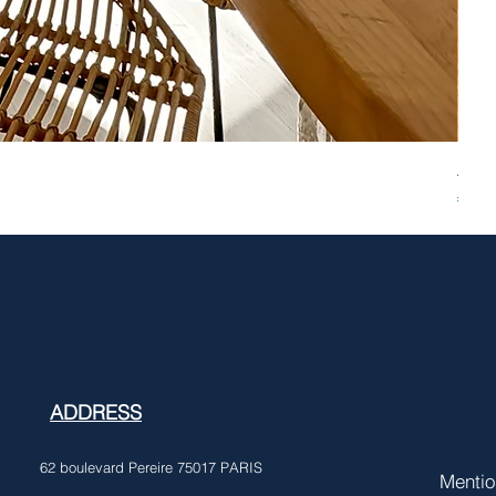
ASNI
Pric
€749
ADDRESS
62 boulevard Pereire 75017 PARIS
Mentio